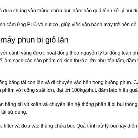
 và đưa chúng vào thùng chứa bụi, đảm bảo quá trình xử lý bụi di
nh cảm ứng PLC và nút cơ, giúp việc vận hành máy trở nên dễ
 máy phun bi giỏ lăn
g với cánh văng được hoạt động theo nguyên lý tự động toàn ph
 để làm sạch các sản phẩm có kích thước lớn như tôn tấm, dầm 
g băng tải con lăn và di chuyển vào bên trong buồng phun. C
 phẩm với công suất lớn, đạt tới 100kg/phút, đảm bảo hiệu quả 
băng tải vít xoắn và chuyển lên hệ thống phân li bi bụi thông 
 tái sử dụng.
 filter và đưa vào thùng chứa bụi. Quá trình xử lý bụi này diễn