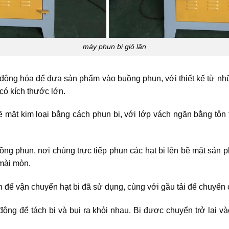
máy phun bi giỏ lăn
động hóa để đưa sản phẩm vào buồng phun, với thiết kế từ những
có kích thước lớn.
bề mặt kim loại bằng cách phun bi, với lớp vách ngăn bằng tôn 
ồng phun, nơi chúng trực tiếp phun các hạt bi lên bề mặt sản
mài mòn.
n để vận chuyển hạt bi đã sử dụng, cùng với gầu tải để chuyển c
 động để tách bi và bụi ra khỏi nhau. Bi được chuyển trở lại và