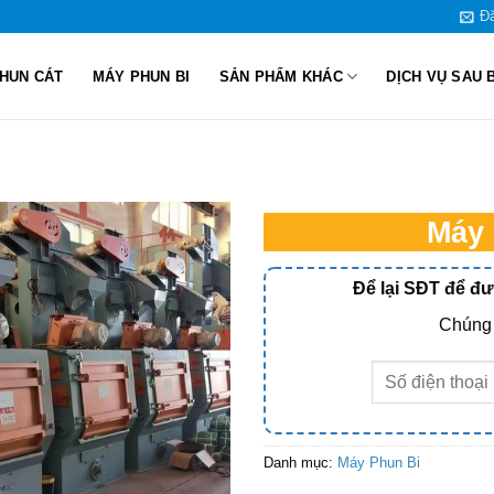
Đă
HUN CÁT
MÁY PHUN BI
SẢN PHẨM KHÁC
DỊCH VỤ SAU 
Máy 
Để lại SĐT để đ
Chúng 
Danh mục:
Máy Phun Bi