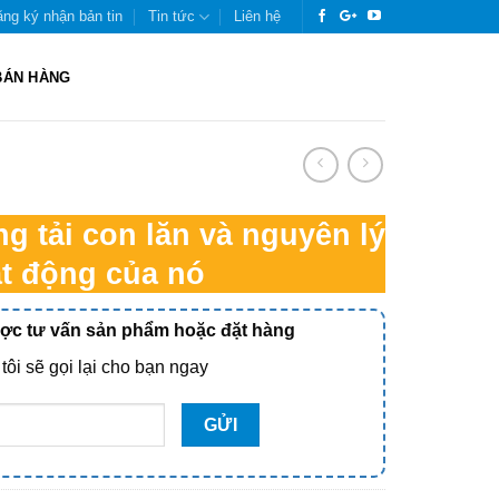
ng ký nhận bản tin
Tin tức
Liên hệ
BÁN HÀNG
g tải con lăn và nguyên lý
t động của nó
ược tư vấn sản phẩm hoặc đặt hàng
tôi sẽ gọi lại cho bạn ngay