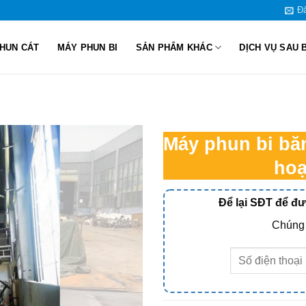
Đă
HUN CÁT
MÁY PHUN BI
SẢN PHẨM KHÁC
DỊCH VỤ SAU 
Máy phun bi băn
hoạ
Để lại SĐT để đ
Chúng 