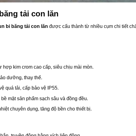
băng tải con lăn
n bi băng tải con lăn
được cấu thành từ nhiều cụm chi tiết ch
từ hợp kim crom cao cấp, siêu chịu mài mòn.
ảo dưỡng, thay thế.
ệ quá tải, cấp bảo vệ IP55.
o bề mặt sản phẩm sạch sâu và đồng đều.
iệt chuyên dụng, tăng độ bền cho thiết bị.
hắn, truyền động bằng xích liên động.