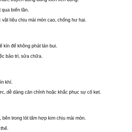
 qua biến tần.
vật liệu chịu mài mòn cao, chống hư hại.
kế kín để không phát tán bụi.
ệc bảo trì, sửa chữa.
ín khí.
c, dễ dàng căn chỉnh hoặc khắc phục sự cố kẹt.
u, bên trong lót tấm hợp kim chịu mài mòn.
thế.