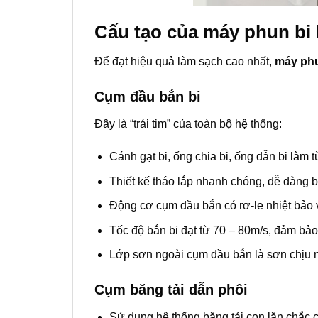
Cấu tạo của máy phun bi 
Để đạt hiệu quả làm sạch cao nhất,
máy phu
Cụm đầu bắn bi
Đây là “trái tim” của toàn bộ hệ thống:
Cánh gạt bi, ống chia bi, ống dẫn bi làm 
Thiết kế tháo lắp nhanh chóng, dễ dàng b
Động cơ cụm đầu bắn có rơ-le nhiệt bảo v
Tốc độ bắn bi đạt từ 70 – 80m/s, đảm bả
Lớp sơn ngoài cụm đầu bắn là sơn chịu nh
Cụm băng tải dẫn phôi
Sử dụng hệ thống băng tải con lăn chắc c