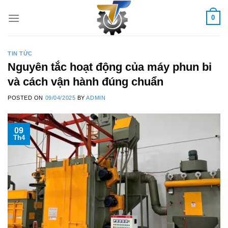
Skip
0
to
content
TIN TỨC
Nguyên tắc hoạt động của máy phun bi
và cách vận hành đúng chuẩn
POSTED ON
09/04/2025
BY
ADMIN
09
Th4