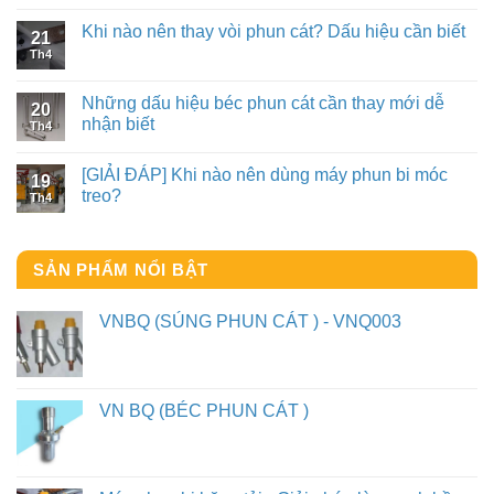
Khi nào nên thay vòi phun cát? Dấu hiệu cần biết
21
Th4
Những dấu hiệu béc phun cát cần thay mới dễ
20
nhận biết
Th4
[GIẢI ĐÁP] Khi nào nên dùng máy phun bi móc
19
treo?
Th4
SẢN PHẨM NỔI BẬT
VNBQ (SÚNG PHUN CÁT ) - VNQ003
VN BQ (BÉC PHUN CÁT )