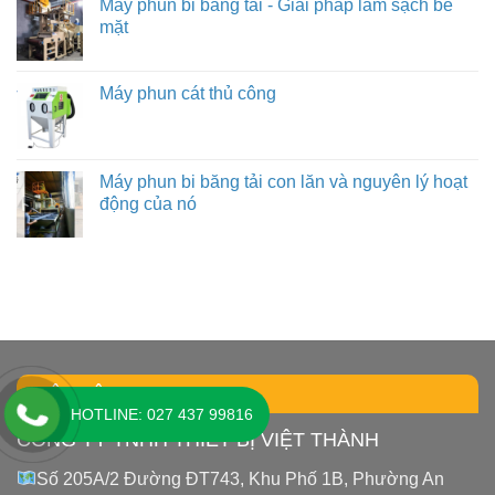
Máy phun bi băng tải - Giải pháp làm sạch bề
mặt
Máy phun cát thủ công
Máy phun bi băng tải con lăn và nguyên lý hoạt
động của nó
LIÊN HỆ
HOTLINE: 027 437 99816
CÔNG TY TNHH THIẾT BỊ VIỆT THÀNH
Số 205A/2 Đường ĐT743, Khu Phố 1B, Phường An