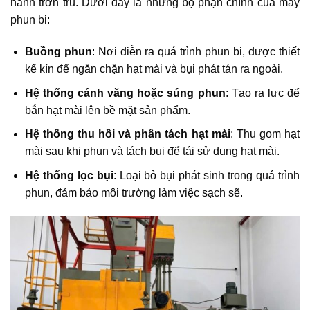
hành trơn tru. Dưới đây là những bộ phận chính của máy
phun bi:
Buồng phun
: Nơi diễn ra quá trình phun bi, được thiết
kế kín để ngăn chặn hạt mài và bụi phát tán ra ngoài.​
Hệ thống cánh văng hoặc súng phun
: Tạo ra lực để
bắn hạt mài lên bề mặt sản phẩm.
Hệ thống thu hồi và phân tách hạt mài
: Thu gom hạt
mài sau khi phun và tách bụi để tái sử dụng hạt mài.
Hệ thống lọc bụi
: Loại bỏ bụi phát sinh trong quá trình
phun, đảm bảo môi trường làm việc sạch sẽ.​