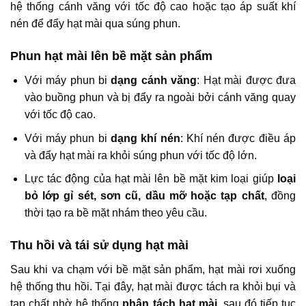
hệ thống cánh văng với tốc độ cao hoặc tạo áp suất khí
nén để đẩy hạt mài qua súng phun.
Phun hạt mài lên bề mặt sản phẩm
Với máy phun bi
dạng cánh văng
: Hạt mài được đưa
vào buồng phun và bị đẩy ra ngoài bởi cánh văng quay
với tốc độ cao.
Với máy phun bi
dạng khí nén
: Khí nén được điều áp
và đẩy hạt mài ra khỏi súng phun với tốc độ lớn.
Lực tác động của hạt mài lên bề mặt kim loại giúp
loại
bỏ lớp gỉ sét, sơn cũ, dầu mỡ hoặc tạp chất
, đồng
thời tạo ra bề mặt nhám theo yêu cầu.
Thu hồi và tái sử dụng hạt mài
Sau khi va chạm với bề mặt sản phẩm, hạt mài rơi xuống
hệ thống thu hồi. Tại đây, hạt mài được tách ra khỏi bụi và
tạp chất nhờ hệ thống
phân tách hạt mài
, sau đó tiếp tục