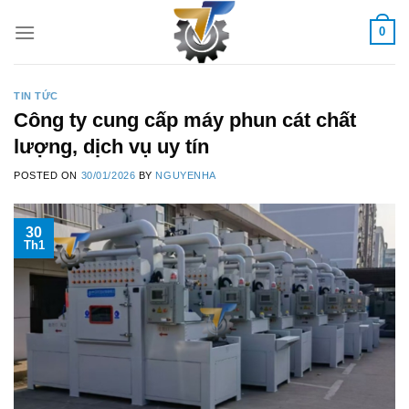
Skip
0
to
content
TIN TỨC
Công ty cung cấp máy phun cát chất
lượng, dịch vụ uy tín
POSTED ON
30/01/2026
BY
NGUYENHA
30
Th1