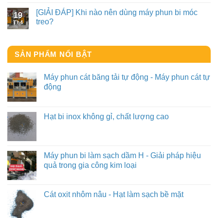
[GIẢI ĐÁP] Khi nào nên dùng máy phun bi móc
19
treo?
Th4
SẢN PHẨM NỔI BẬT
Máy phun cát băng tải tự động - Máy phun cát tự
động
Hạt bi inox không gỉ, chất lượng cao
Máy phun bi làm sạch dầm H - Giải pháp hiệu
quả trong gia công kim loại
Cát oxit nhôm nâu - Hạt làm sạch bề mặt