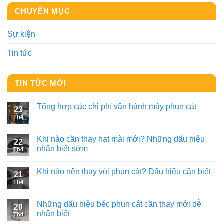
CHUYÊN MỤC
Sự kiện
Tin tức
TIN TỨC MỚI
Tổng hợp các chi phí vận hành máy phun cát
23
Th4
Khi nào cần thay hạt mài mới? Những dấu hiệu
22
nhận biết sớm
Th4
Khi nào nên thay vòi phun cát? Dấu hiệu cần biết
21
Th4
Những dấu hiệu béc phun cát cần thay mới dễ
20
nhận biết
Th4