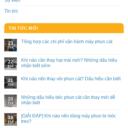
Sự kiện
Tin tức
TIN TỨC MỚI
Tổng hợp các chi phí vận hành máy phun cát
23
Th4
Khi nào cần thay hạt mài mới? Những dấu hiệu
22
nhận biết sớm
Th4
Khi nào nên thay vòi phun cát? Dấu hiệu cần biết
21
Th4
Những dấu hiệu béc phun cát cần thay mới dễ
20
nhận biết
Th4
[GIẢI ĐÁP] Khi nào nên dùng máy phun bi móc
19
treo?
Th4