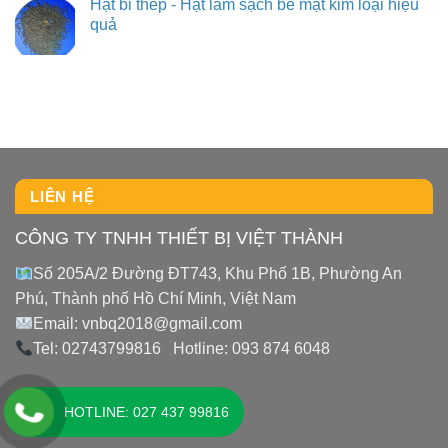
Hạt bi thép - Hạt làm sạch bề mặt kim loại hiệu
quả
LIÊN HỆ
CÔNG TY TNHH THIẾT BỊ VIỆT THÀNH
Số 205A/2 Đường ĐT743, Khu Phố 1B, Phường An
Phú, Thành phố Hồ Chí Minh, Việt Nam
Email: vnbq2018@gmail.com
Tel: 02743799816 Hotline: 093 874 6048
HOTLINE: 027 437 99816