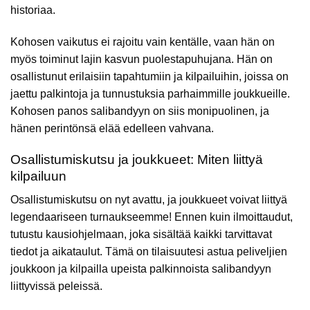
historiaa.
Kohosen vaikutus ei rajoitu vain kentälle, vaan hän on
myös toiminut lajin kasvun puolestapuhujana. Hän on
osallistunut erilaisiin tapahtumiin ja kilpailuihin, joissa on
jaettu palkintoja ja tunnustuksia parhaimmille joukkueille.
Kohosen panos salibandyyn on siis monipuolinen, ja
hänen perintönsä elää edelleen vahvana.
Osallistumiskutsu ja joukkueet: Miten liittyä
kilpailuun
Osallistumiskutsu on nyt avattu, ja joukkueet voivat liittyä
legendaariseen turnaukseemme! Ennen kuin ilmoittaudut,
tutustu kausiohjelmaan, joka sisältää kaikki tarvittavat
tiedot ja aikataulut. Tämä on tilaisuutesi astua peliveljien
joukkoon ja kilpailla upeista palkinnoista salibandyyn
liittyvissä peleissä.