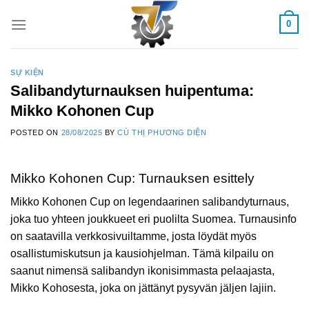
Skip
0
to
content
SỰ KIỆN
Salibandyturnauksen huipentuma:
Mikko Kohonen Cup
POSTED ON
28/08/2025
BY
CÙ THỊ PHƯƠNG DIỆN
Mikko Kohonen Cup: Turnauksen esittely
Mikko Kohonen Cup on legendaarinen salibandyturnaus,
joka tuo yhteen joukkueet eri puolilta Suomea. Turnausinfo
on saatavilla verkkosivuiltamme, josta löydät myös
osallistumiskutsun ja kausiohjelman. Tämä kilpailu on
saanut nimensä salibandyn ikonisimmasta pelaajasta,
Mikko Kohosesta, joka on jättänyt pysyvän jäljen lajiin.