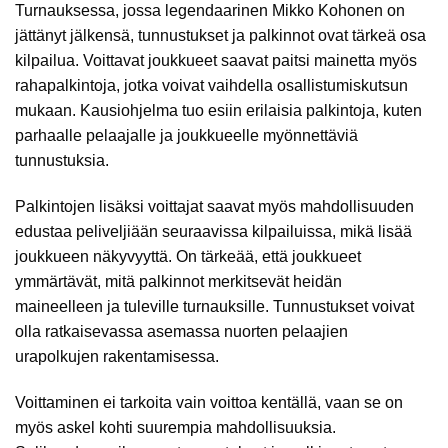
Turnauksessa, jossa legendaarinen Mikko Kohonen on
jättänyt jälkensä, tunnustukset ja palkinnot ovat tärkeä osa
kilpailua. Voittavat joukkueet saavat paitsi mainetta myös
rahapalkintoja, jotka voivat vaihdella osallistumiskutsun
mukaan. Kausiohjelma tuo esiin erilaisia palkintoja, kuten
parhaalle pelaajalle ja joukkueelle myönnettäviä
tunnustuksia.
Palkintojen lisäksi voittajat saavat myös mahdollisuuden
edustaa peliveljiään seuraavissa kilpailuissa, mikä lisää
joukkueen näkyvyyttä. On tärkeää, että joukkueet
ymmärtävät, mitä palkinnot merkitsevät heidän
maineelleen ja tuleville turnauksille. Tunnustukset voivat
olla ratkaisevassa asemassa nuorten pelaajien
urapolkujen rakentamisessa.
Voittaminen ei tarkoita vain voittoa kentällä, vaan se on
myös askel kohti suurempia mahdollisuuksia.