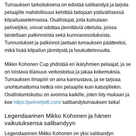
Turnauksen tarkoituksena on edistää salibandyä ja tarjota
pelaajille mahdollisuus kehittää taitojaan ystävällisessä
kilpailuasetelmassa. Osallistujat, joita kutsutaan
peliveljiksi, voivat odottaa jännittäviä otteluita, joissa
taistellaan palkinnoista sekä kunnianosoituksista.
Tunnustukset ja palkinnot jaetaan turnauksen päätteeksi,
mikä lisää kilpailun jännitystä ja houkuttelevuutta.
Mikko Kohonen Cup yhdistää eri ikäryhmien pelaajat, ja se
on loistava tilaisuus verkostoitua ja jakaa kokemuksia.
Turnauksen ilmapiiri on aina kannustava, ja se tarjoaa
unohtumattomia hetkiä niin pelaajille kuin katsojillekin.
Osallistumiskutsu on avoinna kaikille, joten liity mukaan ja
koe
https://peliveljetfi.com/
salibandyturnauksen taika!
Legendaarinen Mikko Kohonen ja hänen
vaikutuksensa salibandyyn
Legendaarinen Mikko Kohonen on yksi salibandyn