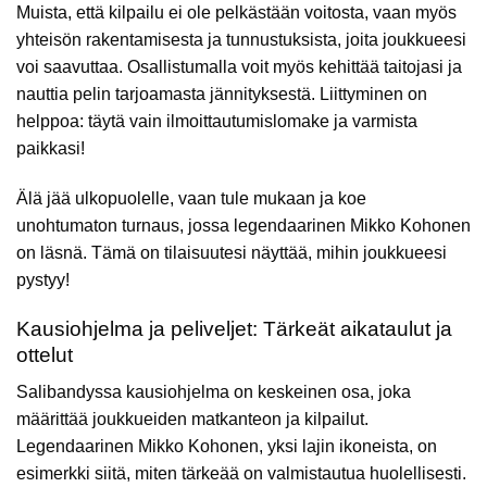
Muista, että kilpailu ei ole pelkästään voitosta, vaan myös
yhteisön rakentamisesta ja tunnustuksista, joita joukkueesi
voi saavuttaa. Osallistumalla voit myös kehittää taitojasi ja
nauttia pelin tarjoamasta jännityksestä. Liittyminen on
helppoa: täytä vain ilmoittautumislomake ja varmista
paikkasi!
Älä jää ulkopuolelle, vaan tule mukaan ja koe
unohtumaton turnaus, jossa legendaarinen Mikko Kohonen
on läsnä. Tämä on tilaisuutesi näyttää, mihin joukkueesi
pystyy!
Kausiohjelma ja peliveljet: Tärkeät aikataulut ja
ottelut
Salibandyssa kausiohjelma on keskeinen osa, joka
määrittää joukkueiden matkanteon ja kilpailut.
Legendaarinen Mikko Kohonen, yksi lajin ikoneista, on
esimerkki siitä, miten tärkeää on valmistautua huolellisesti.