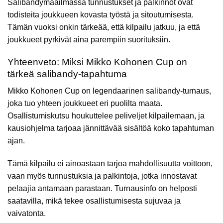
Salibandymaailmassa tunnustukset ja palkinnot ovat
todisteita joukkueen kovasta työstä ja sitoutumisesta.
Tämän vuoksi onkin tärkeää, että kilpailu jatkuu, ja että
joukkueet pyrkivät aina parempiin suorituksiin.
Yhteenveto: Miksi Mikko Kohonen Cup on
tärkeä salibandy-tapahtuma
Mikko Kohonen Cup on legendaarinen salibandy-turnaus,
joka tuo yhteen joukkueet eri puolilta maata.
Osallistumiskutsu houkuttelee peliveljet kilpailemaan, ja
kausiohjelma tarjoaa jännittävää sisältöä koko tapahtuman
ajan.
Tämä kilpailu ei ainoastaan tarjoa mahdollisuutta voittoon,
vaan myös tunnustuksia ja palkintoja, jotka innostavat
pelaajia antamaan parastaan. Turnausinfo on helposti
saatavilla, mikä tekee osallistumisesta sujuvaa ja
vaivatonta.