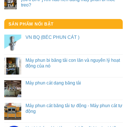
19
treo?
Th4
SẢN PHẨM NỔI BẬT
VN BQ (BÉC PHUN CÁT )
Máy phun bi băng tải con lăn và nguyên lý hoạt
động của nó
Máy phun cát dạng băng tải
Máy phun cát băng tải tự động - Máy phun cát tự
động