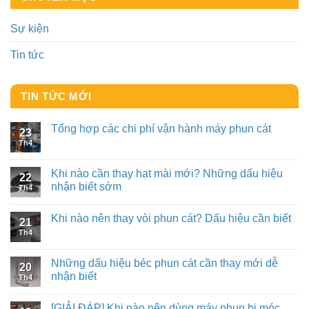
Sự kiện
Tin tức
TIN TỨC MỚI
Tổng hợp các chi phí vận hành máy phun cát
23
Th4
Khi nào cần thay hạt mài mới? Những dấu hiệu
22
nhận biết sớm
Th4
Khi nào nên thay vòi phun cát? Dấu hiệu cần biết
21
Th4
Những dấu hiệu béc phun cát cần thay mới dễ
20
nhận biết
Th4
[GIẢI ĐÁP] Khi nào nên dùng máy phun bi móc