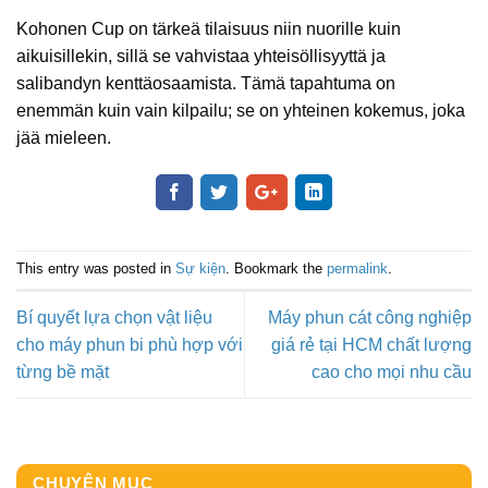
Kohonen Cup on tärkeä tilaisuus niin nuorille kuin
aikuisillekin, sillä se vahvistaa yhteisöllisyyttä ja
salibandyn kenttäosaamista. Tämä tapahtuma on
enemmän kuin vain kilpailu; se on yhteinen kokemus, joka
jää mieleen.
This entry was posted in
Sự kiện
. Bookmark the
permalink
.
Bí quyết lựa chọn vật liệu
Máy phun cát công nghiệp
cho máy phun bi phù hợp với
giá rẻ tại HCM chất lượng
từng bề mặt
cao cho mọi nhu cầu
CHUYÊN MỤC