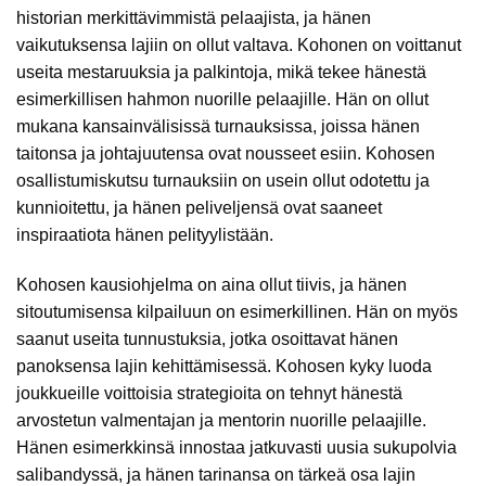
historian merkittävimmistä pelaajista, ja hänen
vaikutuksensa lajiin on ollut valtava. Kohonen on voittanut
useita mestaruuksia ja palkintoja, mikä tekee hänestä
esimerkillisen hahmon nuorille pelaajille. Hän on ollut
mukana kansainvälisissä turnauksissa, joissa hänen
taitonsa ja johtajuutensa ovat nousseet esiin. Kohosen
osallistumiskutsu turnauksiin on usein ollut odotettu ja
kunnioitettu, ja hänen peliveljensä ovat saaneet
inspiraatiota hänen pelityylistään.
Kohosen kausiohjelma on aina ollut tiivis, ja hänen
sitoutumisensa kilpailuun on esimerkillinen. Hän on myös
saanut useita tunnustuksia, jotka osoittavat hänen
panoksensa lajin kehittämisessä. Kohosen kyky luoda
joukkueille voittoisia strategioita on tehnyt hänestä
arvostetun valmentajan ja mentorin nuorille pelaajille.
Hänen esimerkkinsä innostaa jatkuvasti uusia sukupolvia
salibandyssä, ja hänen tarinansa on tärkeä osa lajin