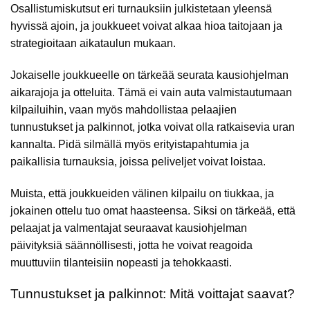
Osallistumiskutsut eri turnauksiin julkistetaan yleensä
hyvissä ajoin, ja joukkueet voivat alkaa hioa taitojaan ja
strategioitaan aikataulun mukaan.
Jokaiselle joukkueelle on tärkeää seurata kausiohjelman
aikarajoja ja otteluita. Tämä ei vain auta valmistautumaan
kilpailuihin, vaan myös mahdollistaa pelaajien
tunnustukset ja palkinnot, jotka voivat olla ratkaisevia uran
kannalta. Pidä silmällä myös erityistapahtumia ja
paikallisia turnauksia, joissa peliveljet voivat loistaa.
Muista, että joukkueiden välinen kilpailu on tiukkaa, ja
jokainen ottelu tuo omat haasteensa. Siksi on tärkeää, että
pelaajat ja valmentajat seuraavat kausiohjelman
päivityksiä säännöllisesti, jotta he voivat reagoida
muuttuviin tilanteisiin nopeasti ja tehokkaasti.
Tunnustukset ja palkinnot: Mitä voittajat saavat?