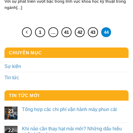
Với sự phát triển vượt bậc trong lĩnh vực khoa học kỹ thuật trong
ngành[...]
1
…
41
42
43
44
CHUYÊN MỤC
Sự kiện
Tin tức
TIN TỨC MỚI
Tổng hợp các chi phí vận hành máy phun cát
23
Th4
Khi nào cần thay hạt mài mới? Những dấu hiệu
22