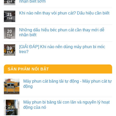
nhận biết sớm
Th4
Khi nào nên thay vòi phun cát? Dấu hiệu cần biết
21
Th4
Những dấu hiệu béc phun cát cần thay mới dễ
20
nhận biết
Th4
[GIẢI ĐÁP] Khi nào nên dùng máy phun bi móc
19
treo?
Th4
SẢN PHẨM NỔI BẬT
Máy phun cát băng tải tự động - Máy phun cát tự
động
Máy phun bi băng tải con lăn và nguyên lý hoạt
động của nó