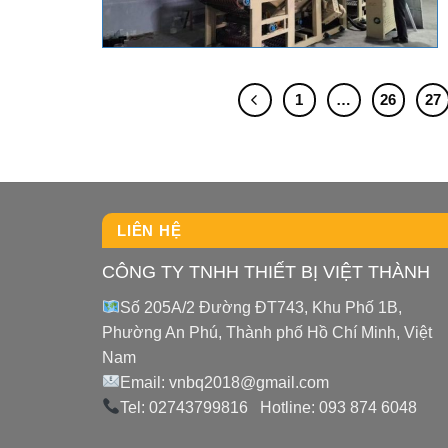
1
…
26
27
LIÊN HỆ
CÔNG TY TNHH THIẾT BỊ VIỆT THÀNH
Số 205A/2 Đường ĐT743, Khu Phố 1B,
Phường An Phú, Thành phố Hồ Chí Minh, Việt
Nam
Email: vnbq2018@gmail.com
Tel: 02743799816 Hotline: 093 874 6048