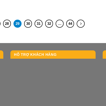
28
29
30
31
32
…
44
HỖ TRỢ KHÁCH HÀNG