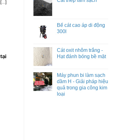
Cát thép làm sạch
...]
Bể cát cao áp di động
300l
Cát oxit nhôm trắng -
tại
Hạt đánh bóng bề mặt
Máy phun bi làm sạch
dầm H - Giải pháp hiệu
quả trong gia công kim
loại