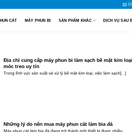
Đă
HUN CÁT
MÁY PHUN BI
SẢN PHẨM KHÁC
DỊCH VỤ SAU 
Địa chỉ cung cấp máy phun bi làm sạch bề mặt kim loạ
móc treo uy tín
Trong lĩnh vực sản xuất và xử lý bề mặt kim loại, việc làm sạch[...]
Những lý do nên mua máy phun cát làm bia đá
Máy phun cát làm bia đá đang trở thành một thiết bị được nhiều