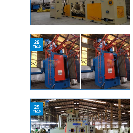
29
Th10
29
Th10