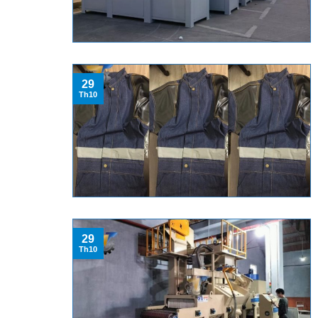
29
Th10
29
Th10