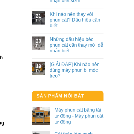
nhận biết sớm
Khi nào nên thay vòi
21
phun cát? Dấu hiệu cần
Th4
biết
Những dấu hiệu béc
20
phun cát cần thay mới dễ
Th4
nhận biết
nh
[GIẢI ĐÁP] Khi nào nên
19
dùng máy phun bi móc
Th4
treo?
SẢN PHẨM NỔI BẬT
Máy phun cát băng tải
tự động - Máy phun cát
tự động
ng