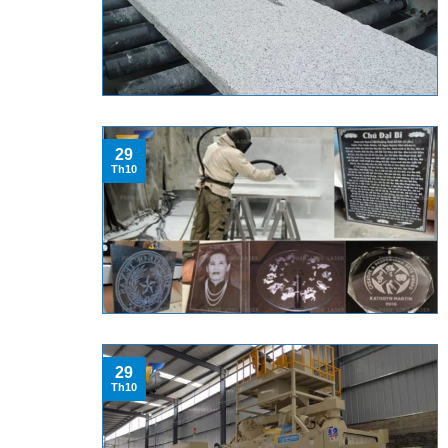
29
Th10
29
Th10