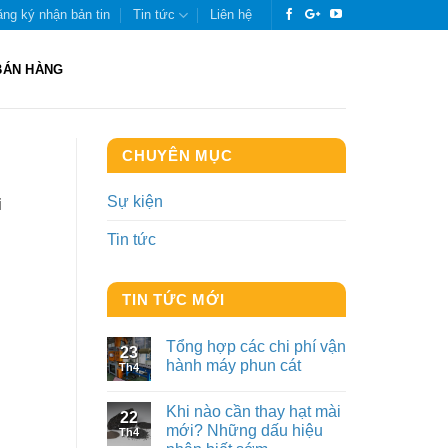
ng ký nhận bản tin
Tin tức
Liên hệ
BÁN HÀNG
CHUYÊN MỤC
Sự kiện
i
Tin tức
TIN TỨC MỚI
Tổng hợp các chi phí vận
23
hành máy phun cát
Th4
Khi nào cần thay hạt mài
22
mới? Những dấu hiệu
Th4