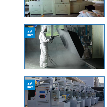
29
Th10
29
Th10