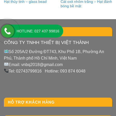
Cát oxit nhôm trắng – Hạt đánh
Hạt thủy tinh – glass bead
bóng bề mặt
HOTLINE: 027 437 99816
LIÊN HỆ
CÔNG TY TNHH THIẾT BỊ VIỆT THÀNH
Số 205A/2 Đường ĐT743, Khu Phố 1B, Phường An
Phú, Thành phố Hồ Chí Minh, Việt Nam
Email: vnbq2018@gmail.com
Tel: 02743799816 Hotline: 093 874 6048
HỖ TRỢ KHÁCH HÀNG