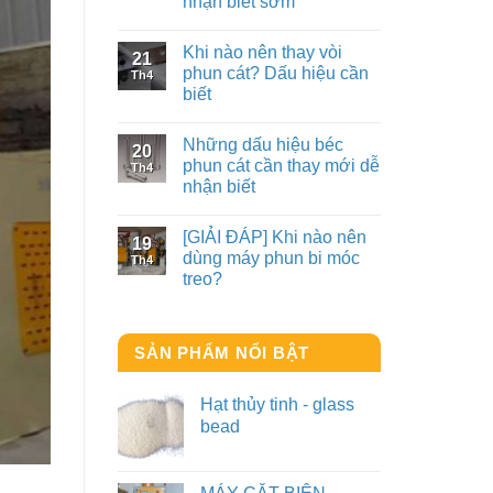
nhận biết sớm
Khi nào nên thay vòi
21
phun cát? Dấu hiệu cần
Th4
biết
Những dấu hiệu béc
20
phun cát cần thay mới dễ
Th4
nhận biết
[GIẢI ĐÁP] Khi nào nên
19
dùng máy phun bi móc
Th4
treo?
SẢN PHẨM NỔI BẬT
Hạt thủy tinh - glass
bead