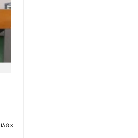
.
là 8 ×