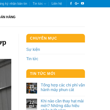
ng ký nhận bản tin
Tin tức
Liên hệ
BÁN HÀNG
CHUYÊN MỤC
ợp
Sự kiện
Tin tức
TIN TỨC MỚI
Tổng hợp các chi phí vận
23
hành máy phun cát
Th4
Khi nào cần thay hạt mài
22
mới? Những dấu hiệu
Th4