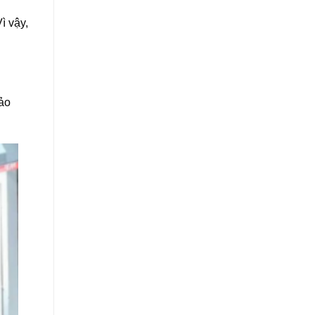
ì vậy,
bảo