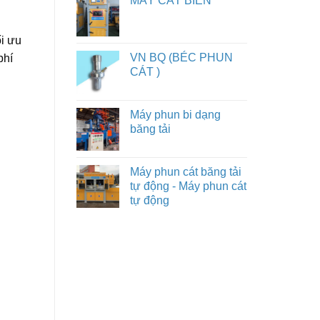
MÁY CẮT BIÊN
ối ưu
VN BQ (BÉC PHUN
phí
CÁT )
Máy phun bi dạng
băng tải
Máy phun cát băng tải
tự động - Máy phun cát
tự động