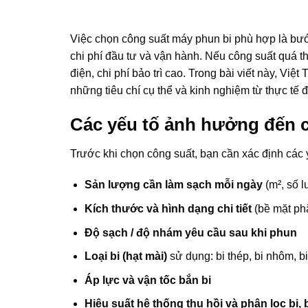
Việc chọn công suất máy phun bi phù hợp là bướ
chi phí đầu tư và vận hành. Nếu công suất quá t
điện, chi phí bảo trì cao. Trong bài viết này, Việ
những tiêu chí cụ thể và kinh nghiệm từ thực tế 
Các yếu tố ảnh hưởng đến 
Trước khi chọn công suất, bạn cần xác định các 
Sản lượng cần làm sạch mỗi ngày
(m², số l
Kích thước và hình dạng chi tiết
(bề mặt phẳ
Độ sạch / độ nhám yêu cầu sau khi phun
Loại bi (hạt mài)
sử dụng: bi thép, bi nhôm, 
Áp lực và vận tốc bắn bi
Hiệu suất hệ thống thu hồi và phân lọc bi, 