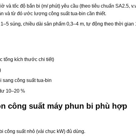
iờ và tốc độ bắn bi (m/ phút) yêu cầu (theo tiêu chuẩn SA2.5, v.v
ần và từ đó ước lượng công suất tua-bin cần thiết.
 1–5 súng, chiều dài sản phẩm 0,3–4 m, tự động theo thời gian
tổng kích thước chi tiết)
)
i sang công suất tua-bin
n dư 10–20 %
ọn công suất máy phun bi phù hợp
bi công suất nhỏ (vài chục kW) đủ dùng.