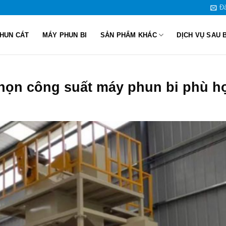
Đă
HUN CÁT
MÁY PHUN BI
SẢN PHẨM KHÁC
DỊCH VỤ SAU 
chọn công suất máy phun bi phù h