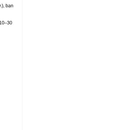
.), bạn
 10–30