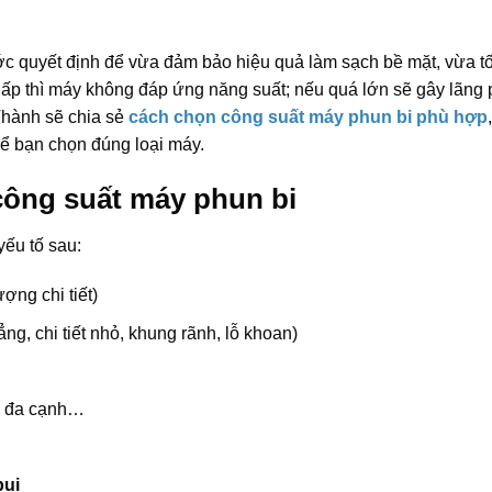
c quyết định để vừa đảm bảo hiệu quả làm sạch bề mặt, vừa t
hấp thì máy không đáp ứng năng suất; nếu quá lớn sẽ gây lãng 
t Thành sẽ chia sẻ
cách chọn công suất máy phun bi phù hợp
,
để bạn chọn đúng loại máy.
công suất máy phun bi
yếu tố sau:
ượng chi tiết)
ng, chi tiết nhỏ, khung rãnh, lỗ khoan)
bi đa cạnh…
bụi