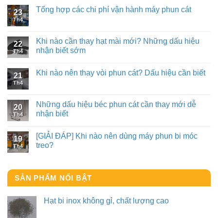
Tổng hợp các chi phí vận hành máy phun cát
23
Th4
Khi nào cần thay hạt mài mới? Những dấu hiệu
22
nhận biết sớm
Th4
Khi nào nên thay vòi phun cát? Dấu hiệu cần biết
21
Th4
Những dấu hiệu béc phun cát cần thay mới dễ
20
nhận biết
Th4
[GIẢI ĐÁP] Khi nào nên dùng máy phun bi móc
19
treo?
Th4
SẢN PHẨM NỔI BẬT
Hạt bi inox không gỉ, chất lượng cao