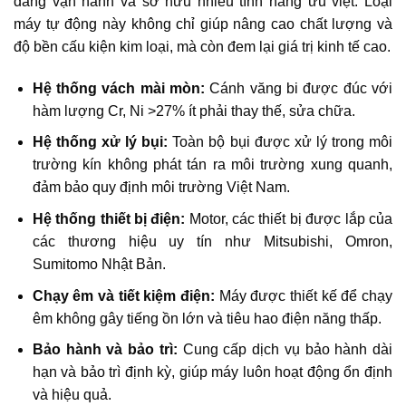
dàng vận hành và sở hữu nhiều tính năng ưu việt. Loại
máy tự động này không chỉ giúp nâng cao chất lượng và
độ bền cấu kiện kim loại, mà còn đem lại giá trị kinh tế cao.
Hệ thống vách mài mòn:
Cánh văng bi được đúc với
hàm lượng Cr, Ni >27% ít phải thay thế, sửa chữa.
Hệ thống xử lý bụi:
Toàn bộ bụi được xử lý trong môi
trường kín không phát tán ra môi trường xung quanh,
đảm bảo quy định môi trường Việt Nam.
Hệ thống thiết bị điện:
Motor, các thiết bị được lắp của
các thương hiệu uy tín như Mitsubishi, Omron,
Sumitomo Nhật Bản.
Chạy êm và tiết kiệm điện:
Máy được thiết kế để chạy
êm không gây tiếng ồn lớn và tiêu hao điện năng thấp.
Bảo hành và bảo trì:
Cung cấp dịch vụ bảo hành dài
hạn và bảo trì định kỳ, giúp máy luôn hoạt động ổn định
và hiệu quả.