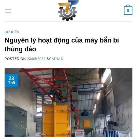
Skip
0
to
content
SỰ KIỆN
Nguyên lý hoạt động của máy bắn bi
thùng đảo
POSTED ON
23/05/2024
BY
ADMIN
23
Th5